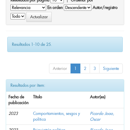
En orden
Autor/registro
Resultados 1-10 de 25.
Anterior
1
2
3
Siguiente
Resultados por ítem:
Fecha de
Título
Autor(es)
publicación
2023
Comportamientos, sesgos y
Picardo Joao,
política
Oscar
2023
Psiquiatría política
Picardo Joao,