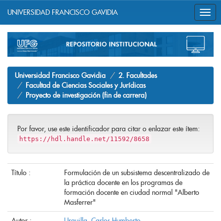
UNIVERSIDAD FRANCISCO GAVIDIA
Skip
navigation
Universidad Francisco Gavidia
2. Facultades
Facultad de Ciencias Sociales y Jurídicas
Proyecto de investigación (fin de carrera)
Por favor, use este identificador para citar o enlazar este ítem:
https://hdl.handle.net/11592/8658
Título :
Formulación de un subsistema descentralizado de
la práctica docente en los programas de
formación docente en ciudad normal "Alberto
Masferrer"
Autor :
Urquilla, Carlos Humberto