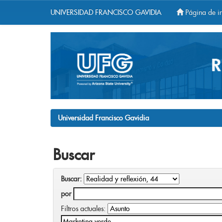
UNIVERSIDAD FRANCISCO GAVIDIA
Página de in
Skip
navigation
Universidad Francisco Gavidia
Buscar
Buscar:
por
Filtros actuales: