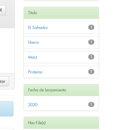
Título
El Salvador
1
Hierro
1
Maíz
1
Proteína
1
Fecha de lanzamiento
2020
1
Has File(s)