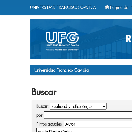
UNIVERSIDAD FRANCISCO GAVIDIA
Página de in
Skip
navigation
Universidad Francisco Gavidia
Buscar
Buscar:
por
Filtros actuales: