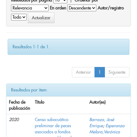
En orden
Autor/registro
Resultados 1-1 de 1.
Anterior
1
Siguiente
Resultados por ítem:
Fecha de
Título
Autor(es)
publicación
2020
Censo subacuático
Barraza, José
preliminar de peces
Enrique
;
Esperanza
asociados a fondos
Melara,Verónica