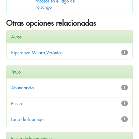
rocosos en el lago de
Ilopango
Otras opciones relacionadas
Autor
Esperanza Melara,Verónica
1
Título
Abundancia
1
Buceo
1
Lago de Ilopango
1
Fecha de lanzamiento