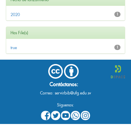
2020
1
Has File(s)
true
1
Contáctanos:
Correo:
servirbib@ufg.edu.sv
Síguenos: