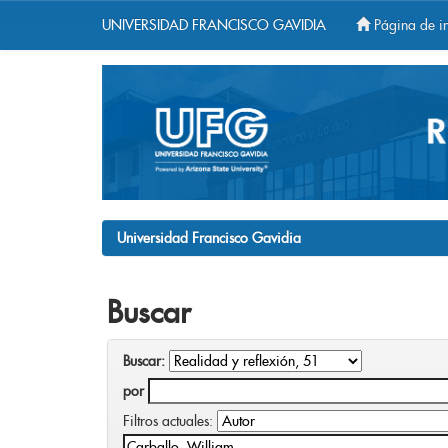
UNIVERSIDAD FRANCISCO GAVIDIA
Página de in
Skip
navigation
Universidad Francisco Gavidia
Buscar
Buscar:
por
Filtros actuales: