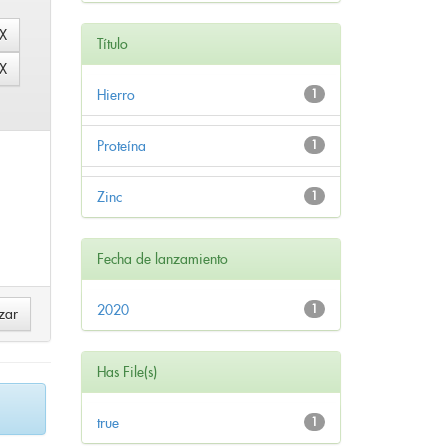
Título
Hierro
1
Proteína
1
Zinc
1
Fecha de lanzamiento
2020
1
Has File(s)
true
1