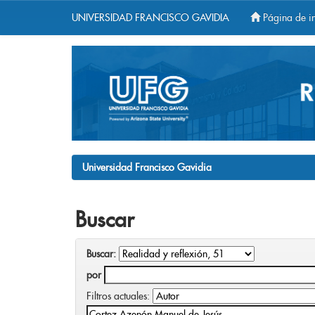
UNIVERSIDAD FRANCISCO GAVIDIA
Página de in
Skip
navigation
Universidad Francisco Gavidia
Buscar
Buscar:
por
Filtros actuales: