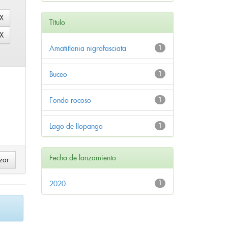
Título
Amatitlania nigrofasciata
1
Buceo
1
Fondo rocoso
1
Lago de Ilopango
1
Fecha de lanzamiento
2020
1