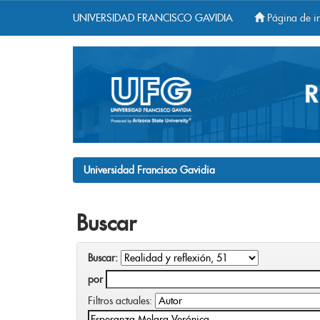
UNIVERSIDAD FRANCISCO GAVIDIA
Página de in
Skip
navigation
Universidad Francisco Gavidia
Buscar
Buscar:
por
Filtros actuales: