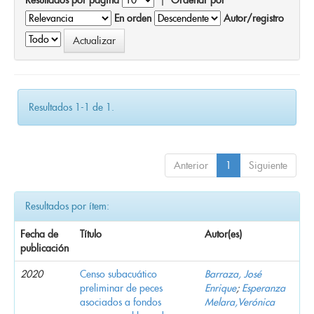
En orden
Autor/registro
Resultados 1-1 de 1.
Anterior
1
Siguiente
Resultados por ítem:
Fecha de
Título
Autor(es)
publicación
2020
Censo subacuático
Barraza, José
preliminar de peces
Enrique
;
Esperanza
asociados a fondos
Melara,Verónica