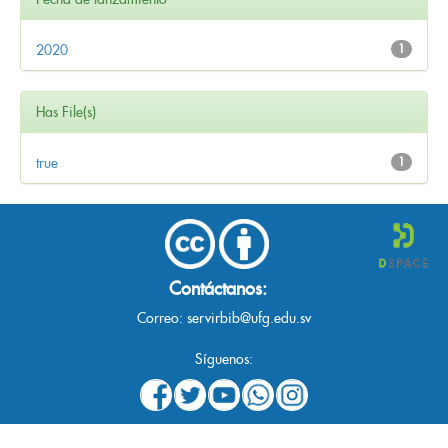
2020
1
Has File(s)
true
1
Contáctanos:
Correo:
servirbib@ufg.edu.sv
Síguenos: