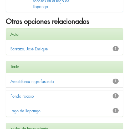
rocosos en el lago de
Ilopango
Otras opciones relacionadas
Autor
Barraza, José Enrique
1
Título
Amatitlania nigrofasciata
1
Fondo rocoso
1
Lago de Ilopango
1
Fecha de lanzamiento