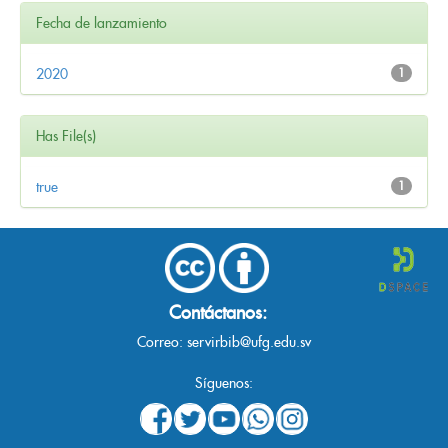
Fecha de lanzamiento
2020
1
Has File(s)
true
1
Contáctanos:
Correo:
servirbib@ufg.edu.sv
Síguenos: