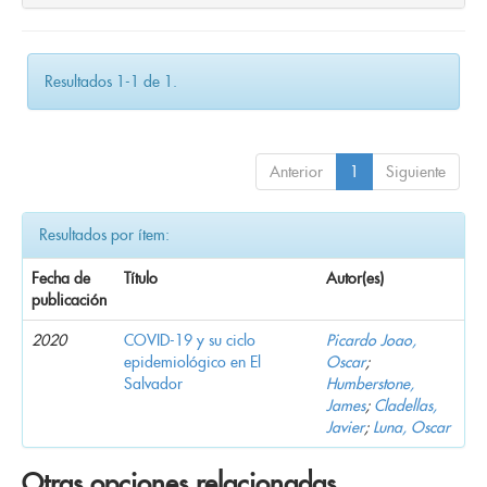
Resultados 1-1 de 1.
Anterior
1
Siguiente
Resultados por ítem:
Fecha de
Título
Autor(es)
publicación
2020
COVID-19 y su ciclo
Picardo Joao,
epidemiológico en El
Oscar
;
Salvador
Humberstone,
James
;
Cladellas,
Javier
;
Luna, Oscar
Otras opciones relacionadas