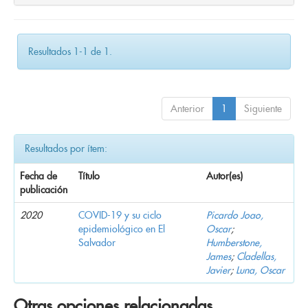
Resultados 1-1 de 1.
Anterior
1
Siguiente
Resultados por ítem:
Fecha de
Título
Autor(es)
publicación
2020
COVID-19 y su ciclo
Picardo Joao,
epidemiológico en El
Oscar
;
Salvador
Humberstone,
James
;
Cladellas,
Javier
;
Luna, Oscar
Otras opciones relacionadas