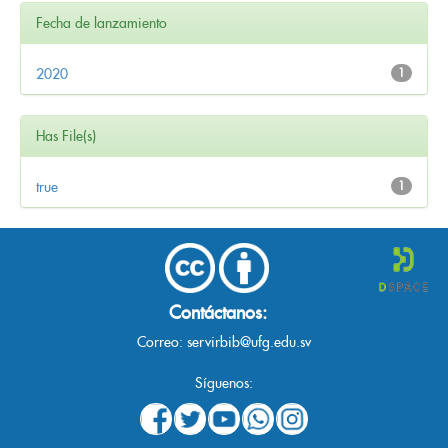
Fecha de lanzamiento
2020
1
Has File(s)
true
1
Contáctanos:
Correo:
servirbib@ufg.edu.sv
Síguenos: