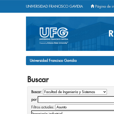
UNIVERSIDAD FRANCISCO GAVIDIA
Página de in
Skip
navigation
Universidad Francisco Gavidia
Buscar
Buscar:
por
Filtros actuales: