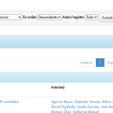
En orden
Autor/registro
Anterior
1
Sig
Autor(es)
30 unidades)
Aguirre Reyes, Gabriela Yvonne
;
Alfaro 
Daniel Sigfredo
;
Ayala Soriano, José Da
Romero Díaz, Katherine Raquel