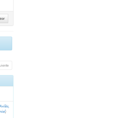
uiente
Avilés,
niel
;