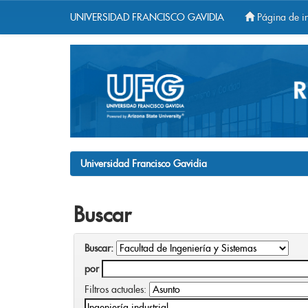
UNIVERSIDAD FRANCISCO GAVIDIA
Página de in
Skip
navigation
Universidad Francisco Gavidia
Buscar
Buscar:
por
Filtros actuales: