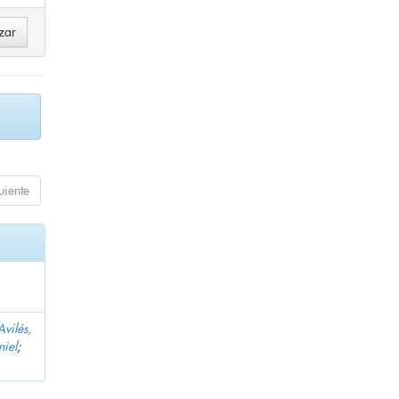
uiente
Avilés,
niel
;