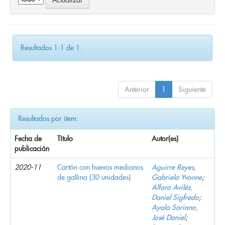
Resultados 1-1 de 1.
Anterior
1
Siguiente
Resultados por ítem:
Fecha de
Título
Autor(es)
publicación
2020-11
Cartón con huevos medianos
Aguirre Reyes,
de gallina (30 unidades)
Gabriela Yvonne
;
Alfaro Avilés,
Daniel Sigfredo
;
Ayala Soriano,
José Daniel
;