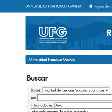
UNIVERSIDAD FRANCISCO GAVIDIA
Página de in
Skip
navigation
Universidad Francisco Gavidia
Buscar
Buscar:
por
Filtros actuales: