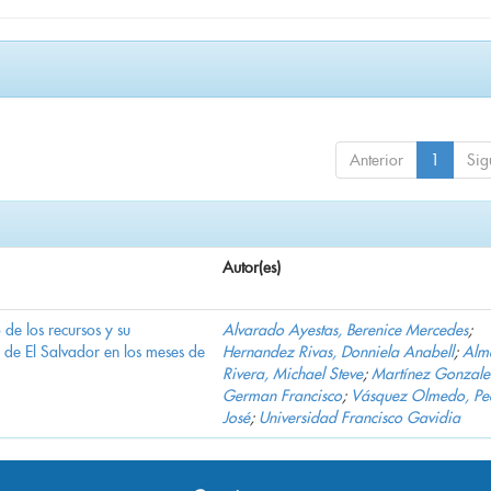
Anterior
1
Sig
Autor(es)
e los recursos y su
Alvarado Ayestas, Berenice Mercedes
;
d de El Salvador en los meses de
Hernandez Rivas, Donniela Anabell
;
Alm
Rivera, Michael Steve
;
Martínez Gonzale
German Francisco
;
Vásquez Olmedo, Pe
José
;
Universidad Francisco Gavidia