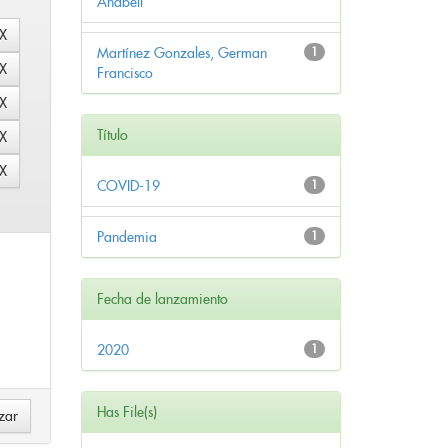
Anabell
Martínez Gonzales, German
1
Francisco
Título
COVID-19
1
Pandemia
1
Fecha de lanzamiento
2020
1
Has File(s)