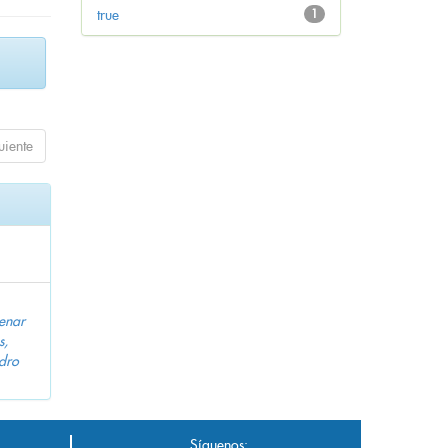
true
1
uiente
enar
s,
dro
Síguenos: