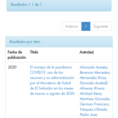
Resultados 1-1 de 1.
Anterior
1
Siguiente
Resultados por ítem:
Fecha de
Título
Autor(es)
publicación
2020
El manejo de la pandemia
Alvarado Ayestas,
COVID19, uso de los
Berenice Mercedes
;
recursos y su administración
Hernandez Rivas,
por el Ministerio de Salud
Donniela Anabell
;
de El Salvador en los meses
Almenar Rivera,
de marzo a agosto de 2020
Michael Steve
;
Martínez Gonzales,
German Francisco
;
Vásquez Olmedo,
Pedro José
;