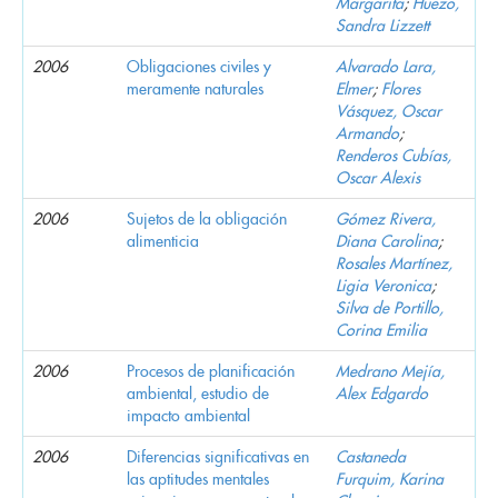
Margarita
;
Huezo,
Sandra Lizzett
2006
Obligaciones civiles y
Alvarado Lara,
meramente naturales
Elmer
;
Flores
Vásquez, Oscar
Armando
;
Renderos Cubías,
Oscar Alexis
2006
Sujetos de la obligación
Gómez Rivera,
alimenticia
Diana Carolina
;
Rosales Martínez,
Ligia Veronica
;
Silva de Portillo,
Corina Emilia
2006
Procesos de planificación
Medrano Mejía,
ambiental, estudio de
Alex Edgardo
impacto ambiental
2006
Diferencias significativas en
Castaneda
las aptitudes mentales
Furquim, Karina