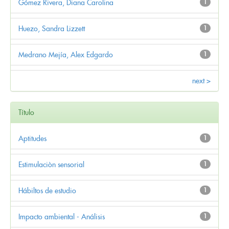
Gómez Rivera, Diana Carolina
1
Huezo, Sandra Lizzett
1
Medrano Mejía, Alex Edgardo
1
next >
Título
Aptitudes
1
Estimulaciòn sensorial
1
Hábiltos de estudio
1
Impacto ambiental - Análisis
1