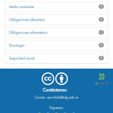
Medio ambiente
1
Obligaciones (derecho)
1
Obligaciones alimentario
1
Psicología
1
Seguridad social
1
Contáctanos:
Correo:
servirbib@ufg.edu.sv
Síguenos: