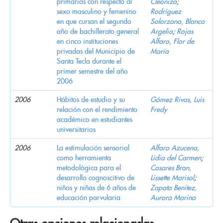
primarias con respecto al
Cleoniza
;
sexo masculino y femenino
Rodríguez
en que cursan el segundo
Solorzano, Blanca
año de bachillerato general
Argelia
;
Rojas
en cinco instituciones
Alfaro, Flor de
privadas del Municipio de
María
Santa Tecla durante el
primer semestre del año
2006
2006
Hábitos de estudio y su
Gómez Rivas, Luis
relación con el rendimiento
Fredy
académico en estudiantes
universitarios
2006
La estimulación sensorial
Alfaro Azucena,
como herramienta
Lidia del Carmen
;
metodológica para el
Casares Bran,
desarrollo cognoscitivo de
Lissette Marisol
;
niños y niñas de 6 años de
Zapata Benitez,
educación parvularia
Aurora Marina