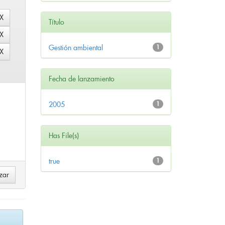
Título
Gestión ambiental
1
Fecha de lanzamiento
2005
1
Has File(s)
true
1