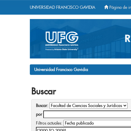
UNIVERSIDAD FRANCISCO GAVIDIA
Página de in
Skip
navigation
Universidad Francisco Gavidia
Buscar
Buscar:
por
Filtros actuales: