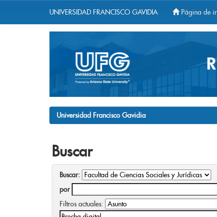
UNIVERSIDAD FRANCISCO GAVIDIA
Página de in
Skip
navigation
Universidad Francisco Gavidia
Buscar
Buscar:
por
Filtros actuales: