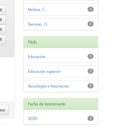
Molina, C.
1
Serrano, G
1
Título
Educación
1
Educación superior
1
Tecnología e Innovación
1
Fecha de lanzamiento
2020
1