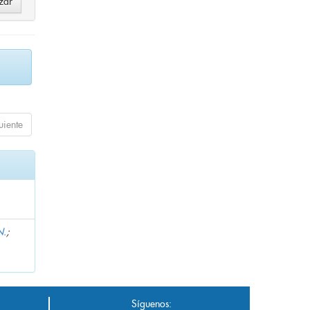
uiente
N.
;
Síguenos: