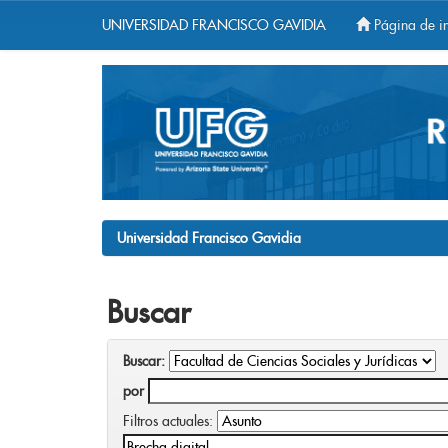
UNIVERSIDAD FRANCISCO GAVIDIA
Página de in
Skip
navigation
Universidad Francisco Gavidia
Buscar
Buscar:
por
Filtros actuales: