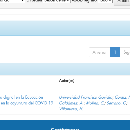
En orden
Autor/registro
Anterior
1
Sig
Autor(es)
ha digital en la Educación
Universidad Francisco Gavidia
;
Cortez, 
 en la coyuntura del COVID-19
Galdámez, A.
;
Molina, C.
;
Serrano, G
;
Villanueva, H.