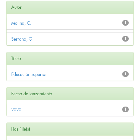
Autor
Molina, C.
1
Serrano, G
1
Título
Educación superior
1
Fecha de lanzamiento
2020
1
Has File(s)