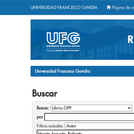
UNIVERSIDAD FRANCISCO GAVIDIA
Página de in
Skip
navigation
Universidad Francisco Gavidia
Buscar
Buscar:
por
Filtros actuales: