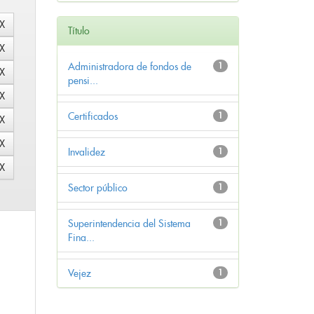
Título
Administradora de fondos de
1
pensi...
Certificados
1
Invalidez
1
Sector público
1
Superintendencia del Sistema
1
Fina...
Vejez
1