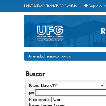
UNIVERSIDAD FRANCISCO GAVIDIA
Página de in
Skip
navigation
Universidad Francisco Gavidia
Buscar
Buscar:
por
Filtros actuales: