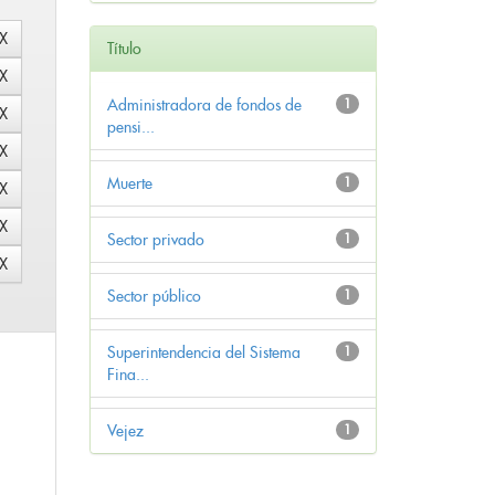
Título
Administradora de fondos de
1
pensi...
Muerte
1
Sector privado
1
Sector público
1
Superintendencia del Sistema
1
Fina...
Vejez
1