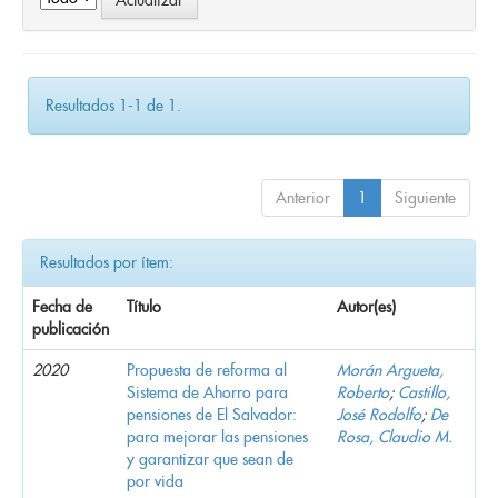
Resultados 1-1 de 1.
Anterior
1
Siguiente
Resultados por ítem:
Fecha de
Título
Autor(es)
publicación
2020
Propuesta de reforma al
Morán Argueta,
Sistema de Ahorro para
Roberto
;
Castillo,
pensiones de El Salvador:
José Rodolfo
;
De
para mejorar las pensiones
Rosa, Claudio M.
y garantizar que sean de
por vida