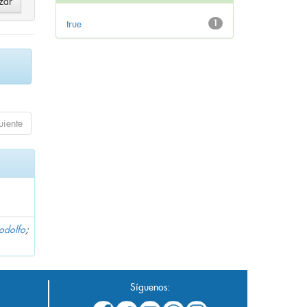
true
1
uiente
Rodolfo
;
Síguenos: