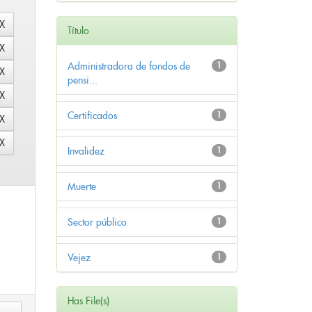
Título
Administradora de fondos de
1
pensi...
Certificados
1
Invalidez
1
Muerte
1
Sector público
1
Vejez
1
Has File(s)