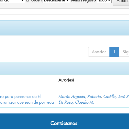
En orden
Autor/registro
Anterior
1
Sig
Autor(es)
ro para pensiones de El
Morán Argueta, Roberto
;
Castillo, José 
garantizar que sean de por vida
De Rosa, Claudio M.
Contáctanos: