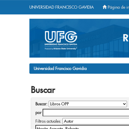
UNIVERSIDAD FRANCISCO GAVIDIA
Página de in
Skip
navigation
Universidad Francisco Gavidia
Buscar
Buscar:
por
Filtros actuales: