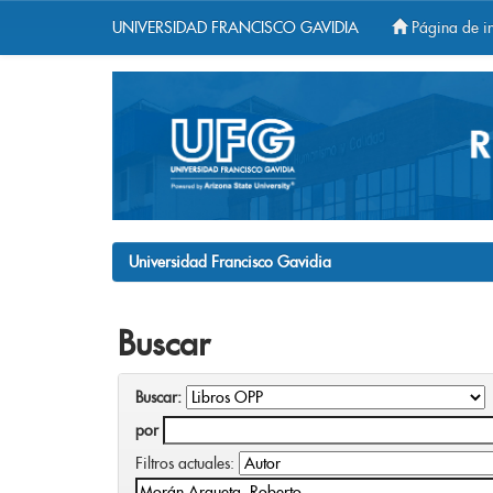
UNIVERSIDAD FRANCISCO GAVIDIA
Página de in
Skip
navigation
Universidad Francisco Gavidia
Buscar
Buscar:
por
Filtros actuales: