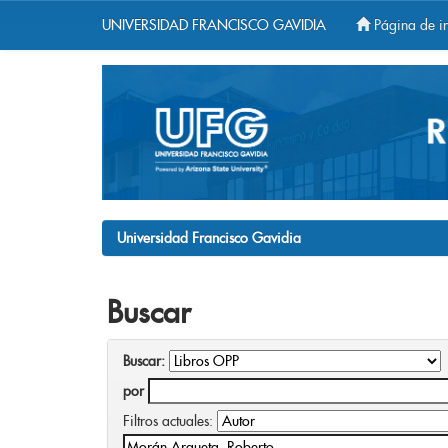
UNIVERSIDAD FRANCISCO GAVIDIA
Página de in
Skip
navigation
Universidad Francisco Gavidia
Buscar
Buscar:
por
Filtros actuales: