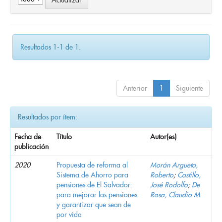
Resultados 1-1 de 1.
Anterior
1
Siguiente
Resultados por ítem:
Fecha de
Título
Autor(es)
publicación
2020
Propuesta de reforma al
Morán Argueta,
Sistema de Ahorro para
Roberto
;
Castillo,
pensiones de El Salvador:
José Rodolfo
;
De
para mejorar las pensiones
Rosa, Claudio M.
y garantizar que sean de
por vida