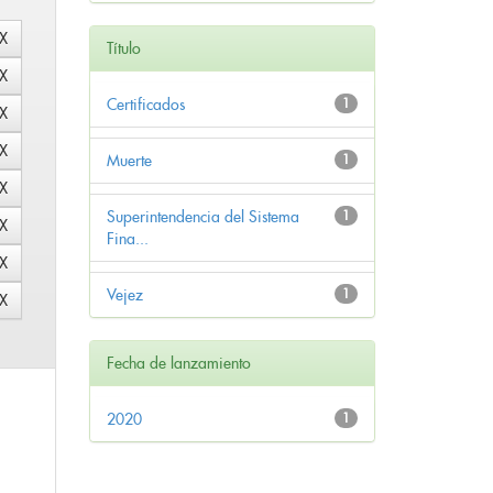
Título
Certificados
1
Muerte
1
Superintendencia del Sistema
1
Fina...
Vejez
1
Fecha de lanzamiento
2020
1