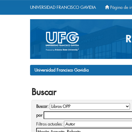
UNIVERSIDAD FRANCISCO GAVIDIA
Página de in
Skip
navigation
Universidad Francisco Gavidia
Buscar
Buscar:
por
Filtros actuales: