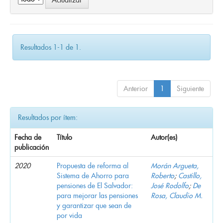
Resultados 1-1 de 1.
Anterior
1
Siguiente
Resultados por ítem:
Fecha de
Título
Autor(es)
publicación
2020
Propuesta de reforma al
Morán Argueta,
Sistema de Ahorro para
Roberto
;
Castillo,
pensiones de El Salvador:
José Rodolfo
;
De
para mejorar las pensiones
Rosa, Claudio M.
y garantizar que sean de
por vida