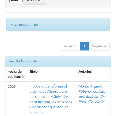
Resultados 1-1 de 1.
Anterior
1
Siguiente
Resultados por ítem:
Fecha de
Título
Autor(es)
publicación
2020
Propuesta de reforma al
Morán Argueta,
Sistema de Ahorro para
Roberto
;
Castillo,
pensiones de El Salvador:
José Rodolfo
;
De
para mejorar las pensiones
Rosa, Claudio M.
y garantizar que sean de
por vida