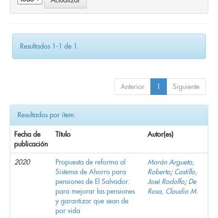
Resultados 1-1 de 1.
Anterior
1
Siguiente
Resultados por ítem:
Fecha de
Título
Autor(es)
publicación
2020
Propuesta de reforma al
Morán Argueta,
Sistema de Ahorro para
Roberto
;
Castillo,
pensiones de El Salvador:
José Rodolfo
;
De
para mejorar las pensiones
Rosa, Claudio M.
y garantizar que sean de
por vida