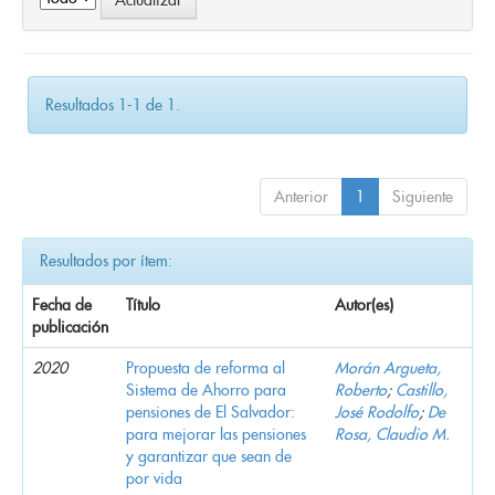
Resultados 1-1 de 1.
Anterior
1
Siguiente
Resultados por ítem:
Fecha de
Título
Autor(es)
publicación
2020
Propuesta de reforma al
Morán Argueta,
Sistema de Ahorro para
Roberto
;
Castillo,
pensiones de El Salvador:
José Rodolfo
;
De
para mejorar las pensiones
Rosa, Claudio M.
y garantizar que sean de
por vida