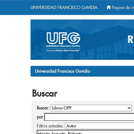
UNIVERSIDAD FRANCISCO GAVIDIA
Página de in
Skip
navigation
Universidad Francisco Gavidia
Buscar
Buscar:
por
Filtros actuales: