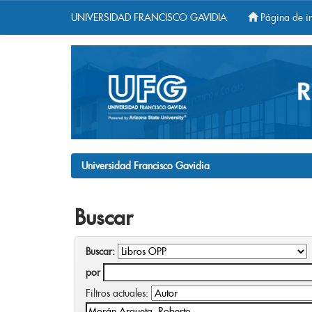
UNIVERSIDAD FRANCISCO GAVIDIA
Página de in
Skip
navigation
Universidad Francisco Gavidia
Buscar
Buscar:
por
Filtros actuales: