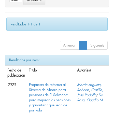
Resultados 1-1 de 1.
Anterior
1
Siguiente
Resultados por ítem:
Fecha de
Título
Autor(es)
publicación
2020
Propuesta de reforma al
Morán Argueta,
Sistema de Ahorro para
Roberto
;
Castillo,
pensiones de El Salvador:
José Rodolfo
;
De
para mejorar las pensiones
Rosa, Claudio M.
y garantizar que sean de
por vida