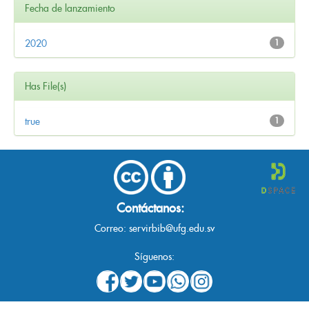
Fecha de lanzamiento
2020
1
Has File(s)
true
1
Contáctanos:
Correo:
servirbib@ufg.edu.sv
Síguenos: