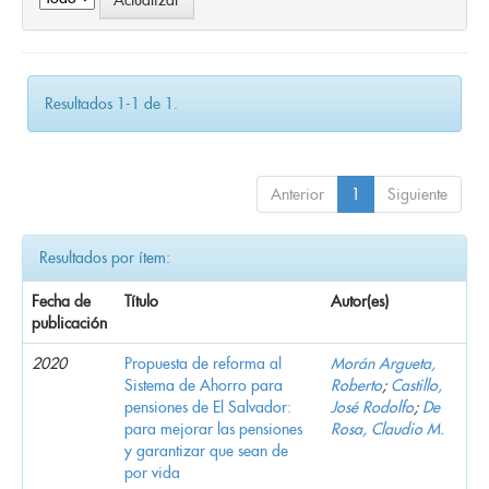
Resultados 1-1 de 1.
Anterior
1
Siguiente
Resultados por ítem:
Fecha de
Título
Autor(es)
publicación
2020
Propuesta de reforma al
Morán Argueta,
Sistema de Ahorro para
Roberto
;
Castillo,
pensiones de El Salvador:
José Rodolfo
;
De
para mejorar las pensiones
Rosa, Claudio M.
y garantizar que sean de
por vida