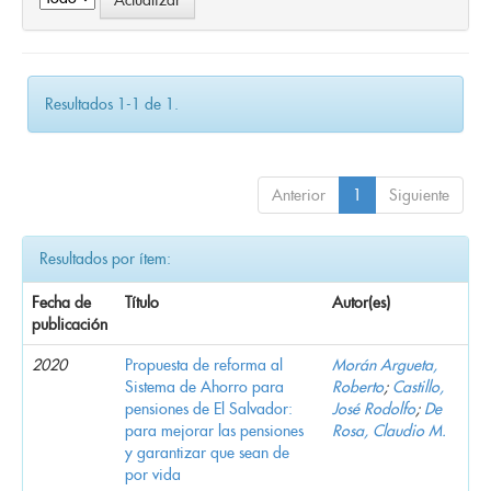
Resultados 1-1 de 1.
Anterior
1
Siguiente
Resultados por ítem:
Fecha de
Título
Autor(es)
publicación
2020
Propuesta de reforma al
Morán Argueta,
Sistema de Ahorro para
Roberto
;
Castillo,
pensiones de El Salvador:
José Rodolfo
;
De
para mejorar las pensiones
Rosa, Claudio M.
y garantizar que sean de
por vida