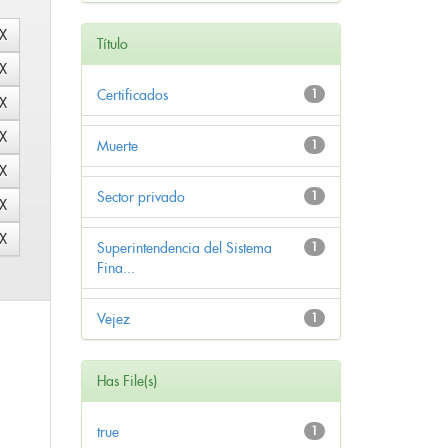
Título
Certificados
1
Muerte
1
Sector privado
1
Superintendencia del Sistema
1
Fina...
Vejez
1
Has File(s)
true
1