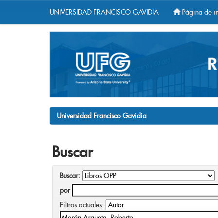
UNIVERSIDAD FRANCISCO GAVIDIA
Página de in
Skip
navigation
Universidad Francisco Gavidia
Buscar
Buscar:
por
Filtros actuales: