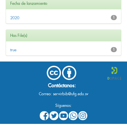
Fecha de lanzamiento
2020
1
Has File(s)
true
1
Contáctanos:
Correo:
servirbib@ufg.edu.sv
Síguenos: