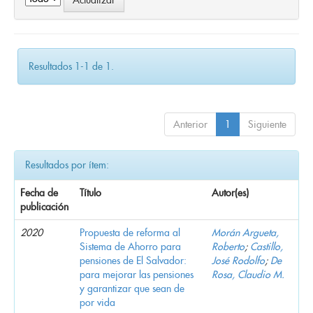
Resultados 1-1 de 1.
Anterior
1
Siguiente
Resultados por ítem:
Fecha de
Título
Autor(es)
publicación
2020
Propuesta de reforma al
Morán Argueta,
Sistema de Ahorro para
Roberto
;
Castillo,
pensiones de El Salvador:
José Rodolfo
;
De
para mejorar las pensiones
Rosa, Claudio M.
y garantizar que sean de
por vida