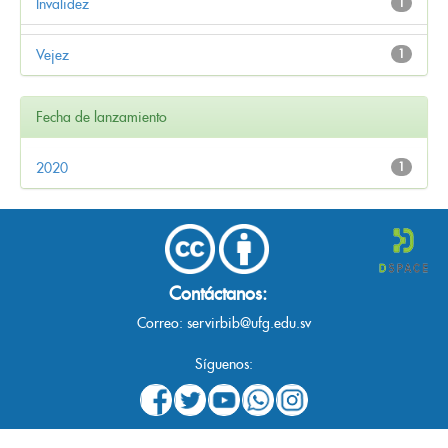
Invalidez
1
Vejez
1
Fecha de lanzamiento
2020
1
Contáctanos:
Correo:
servirbib@ufg.edu.sv
Síguenos: