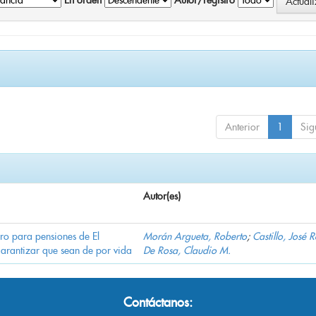
En orden
Autor/registro
Anterior
1
Sig
Autor(es)
ro para pensiones de El
Morán Argueta, Roberto
;
Castillo, José 
garantizar que sean de por vida
De Rosa, Claudio M.
Contáctanos: