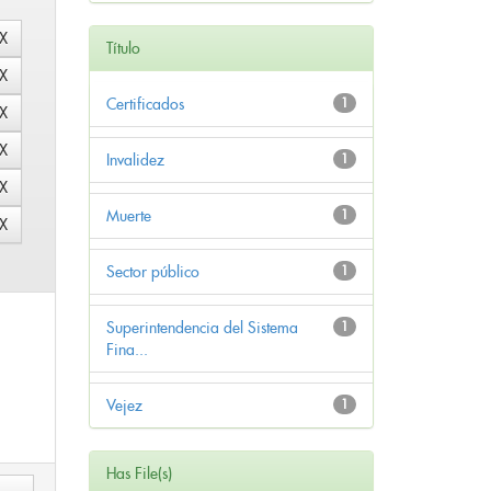
Título
Certificados
1
Invalidez
1
Muerte
1
Sector público
1
Superintendencia del Sistema
1
Fina...
Vejez
1
Has File(s)