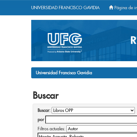
UNIVERSIDAD FRANCISCO GAVIDIA
Página de in
Skip
navigation
Universidad Francisco Gavidia
Buscar
Buscar:
por
Filtros actuales: