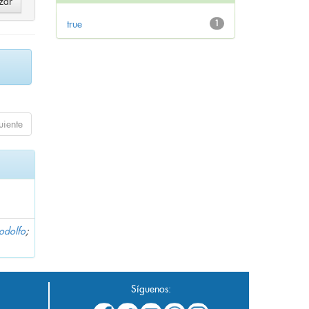
true
1
uiente
Rodolfo
;
Síguenos: