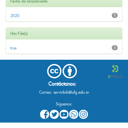
Fecha de lanzamiento
2020
1
Has File(s)
true
1
Contáctanos:
Correo:
servirbib@ufg.edu.sv
Síguenos: