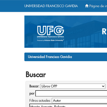
UNIVERSIDAD FRANCISCO GAVIDIA
Página de in
Skip
navigation
Universidad Francisco Gavidia
Buscar
Buscar:
por
Filtros actuales: