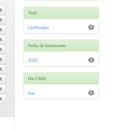
Título
Certificados
1
Fecha de lanzamiento
2020
1
Has File(s)
true
1