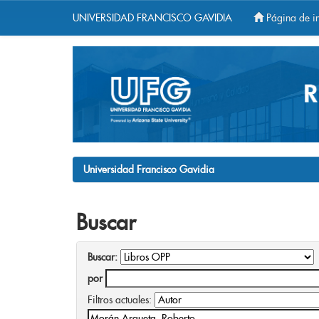
UNIVERSIDAD FRANCISCO GAVIDIA
Página de in
Skip
navigation
Universidad Francisco Gavidia
Buscar
Buscar:
por
Filtros actuales: