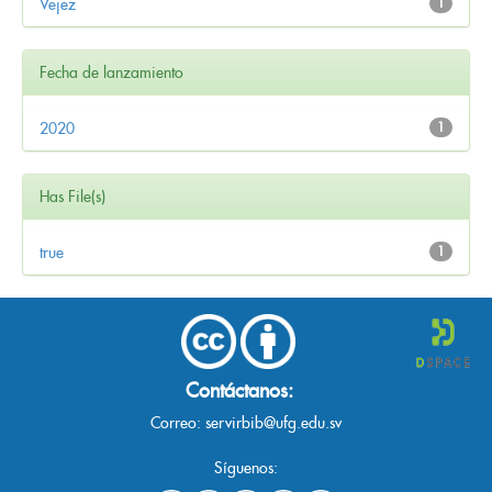
Vejez
1
Fecha de lanzamiento
2020
1
Has File(s)
true
1
Contáctanos:
Correo:
servirbib@ufg.edu.sv
Síguenos: