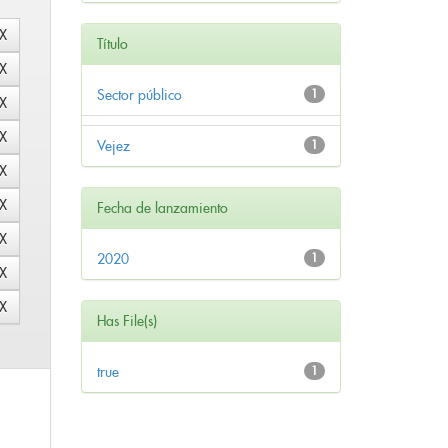
Título
Sector público
1
Vejez
1
Fecha de lanzamiento
2020
1
Has File(s)
true
1