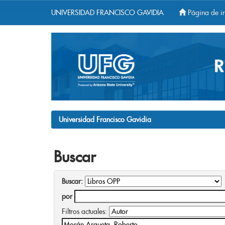
UNIVERSIDAD FRANCISCO GAVIDIA
Página de in
Skip
navigation
Universidad Francisco Gavidia
Buscar
Buscar:
por
Filtros actuales: