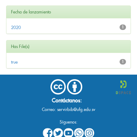
Fecha de lanzamiento
2020
1
Has File(s)
true
1
Contáctanos:
Correo:
servirbib@ufg.edu.sv
Síguenos: