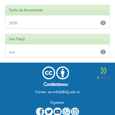
Fecha de lanzamiento
2020
1
Has File(s)
true
1
Contáctanos:
Correo:
servirbib@ufg.edu.sv
Síguenos: