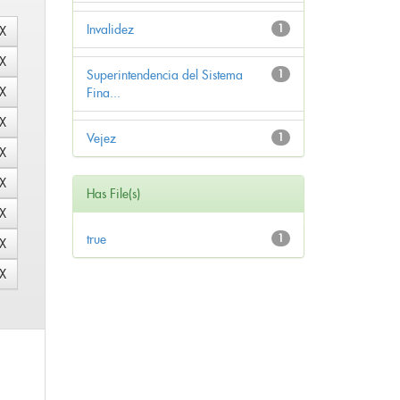
Invalidez
1
Superintendencia del Sistema
1
Fina...
Vejez
1
Has File(s)
true
1