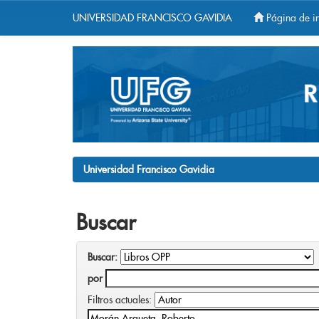
UNIVERSIDAD FRANCISCO GAVIDIA
Página de in
Skip
navigation
Universidad Francisco Gavidia
Buscar
Buscar:
por
Filtros actuales: